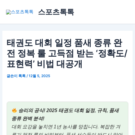
콘
스포츠톡톡
텐
츠
로
건
너
태권도 대회 일정 품새 종류 완
뛰
전 정복 룰 고득점 받는 ‘정확도/
기
표현력’ 비법 대공개
글쓴이
톡톡
/
12월 5, 2025
승리의 공식! 2025 태권도 대회 일정, 규칙, 품새
종류 완벽 분석!
대회 요강을 놓치면 1년 농사를 망칩니다. 복잡한 겨
루기 채점 룰의 비밀부터, 품새 선수들이 반드시 알아