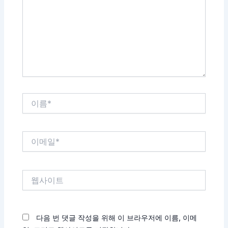
입
력
하
세
요...
이
름
*
이
메
일
*
웹
사
이
트
다음 번 댓글 작성을 위해 이 브라우저에 이름, 이메