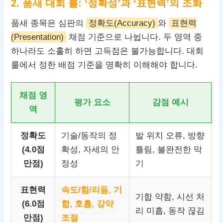
2. 품새 대회 룰: ‘정확성’과 ‘표현력’의 조화
품새 종목은 심판의
정확도(Accuracy)
와
표현력
(Presentation)
채점 기준으로 나뉩니다. 두 영역 중
하나라도 소홀히 하면 고득점은 불가능합니다. 대회
룰에서 정한 배점 기준을 명확히 이해해야 합니다.
채점 영
평가 요소
감점 예시
역
정확도
기술/동작의 정
발 위치 오류, 방향
(4.0점
확성, 자세의 안
틀림, 불완전한 막
만점)
정성
기
표현력
속도/힘/리듬, 기
기합 약함, 시선 처
(6.0점
합, 호흡, 강약
리 미흡, 동작 끊김
만점)
조절