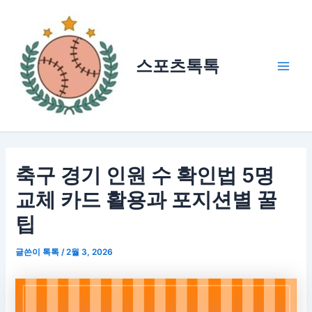
콘
텐
츠
로
스포츠톡톡
건
Main
너
Men
뛰
기
축구 경기 인원 수 확인법 5명
교체 카드 활용과 포지션별 꿀
팁
글쓴이
톡톡
/
2월 3, 2026