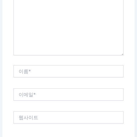
에
입
력
하
세
요...
이
름
*
이
메
일
*
웹
사
이
트