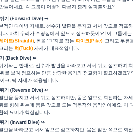
만들어내죠. 각 그룹이 어떻게 다른지 함께 살펴볼까요?
뛰기 (Forward Dive) ➡
본적인 다이빙 자세로, 선수가 발판을 등지고 서서 앞으로 점프
다. 마치 우리가 수영장에서 앞으로 점프하듯이요! 이 그룹에는 
이트(Straight)
, 몸을 ‘ㄱ’자로 접는
파이크(Pike)
, 그리고 무릎
웅크리는
턱(Tuck)
자세가 대표적입니다.
 (Back Dive) ⬅
뛰기와는 반대로, 선수가 발판을 바라보고 서서 뒤로 점프하며 
 뒤를 보며 점프하는 만큼 상당한 용기와 정교함이 필요하겠죠? 
파이크, 턱 자세가 적용됩니다.
뛰기 (Reverse Dive) ↩
발판을 등지고 서서 뒤로 점프하지만, 몸은 앞으로 회전하는 자세
뒤를 향해 뛰는데 몸은 앞으로 도는 역동적인 움직임이에요. 이 
환의 묘미가 핵심입니다.
기 (Inward Dive) ↪
발판을 바라보고 서서 앞으로 점프하지만, 몸은 발판 쪽으로 회