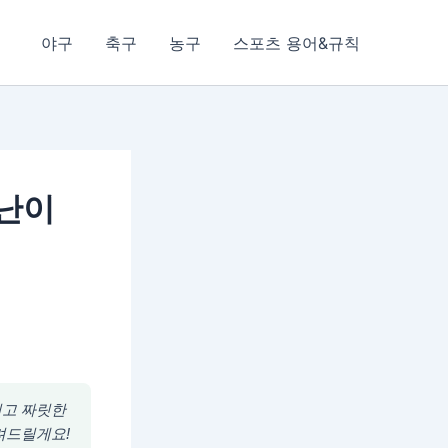
야구
축구
농구
스포츠 용어&규칙
 난이
리고 짜릿한
알려드릴게요!