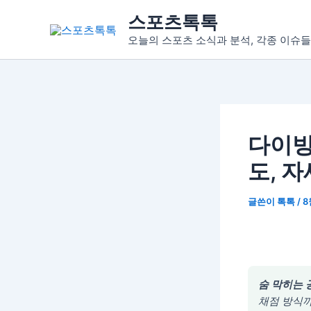
콘
스포츠톡톡
텐
오늘의 스포츠 소식과 분석, 각종 이슈들
츠
로
건
너
뛰
기
다이빙
도, 자
글쓴이
톡톡
/
8
숨 막히는 
채점 방식까