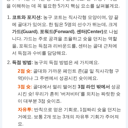
을 이해하는 데 꼭 필요한 5가지 핵심 요소를 살펴볼게요.
코트와 포지션:
농구 코트는 직사각형 모양이며, 양 끝
에 골대가 있어요. 한 팀은 5명의 선수가 뛰는데, 크게
가드(Guard)
,
포워드(Forward)
,
센터(Center)
로 나뉩
니다. 가드는 주로 공격을 조율하고 슛을 던지는 역할
을, 포워드는 득점과 리바운드를, 센터는 골대 근처에
서 득점과 수비를 담당해요.
득점 방법:
농구의 득점 방법은 세 가지예요.
2점 슛:
골대와 가까운 페인트 존(골 밑 직사각형 구
역)이나 그 주변에서 성공시킨 슛이에요.
3점 슛:
골대에서 멀리 떨어진
3점 라인 밖에서
성공
시킨 슛! 우리가 흔히 ‘버저비터’를 외치는 짜릿한 슛
이 대부분 3점 슛이죠.
자유투:
반칙으로 얻은 기회로, 1점짜리 슛을 던지는
거예요. 보통 2개 또는 3개의 자유투 기회가 주어져
요.