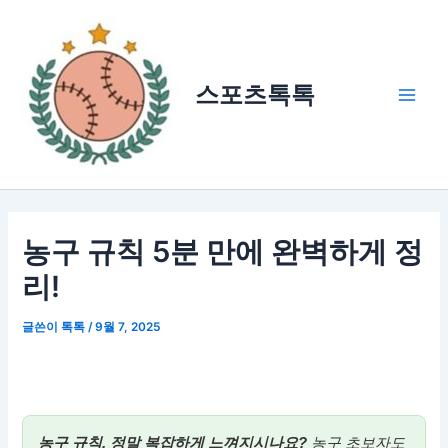
콘
텐
츠
로
스포츠톡톡
건
Main
너
Men
뛰
기
농구 규칙 5분 만에 완벽하게 정
리!
글쓴이
톡톡
/
9월 7, 2025
농구 규칙, 정말 복잡하게 느껴지시나요?
농구 초보자도