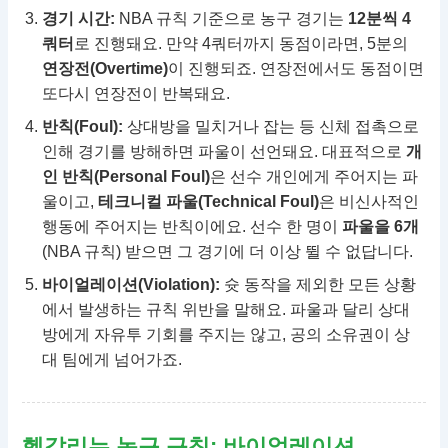
경기 시간:
NBA 규칙 기준으로 농구 경기는
12분씩 4
쿼터
로 진행돼요. 만약 4쿼터까지 동점이라면, 5분의
연장전(Overtime)
이 진행되죠. 연장전에서도 동점이면
또다시 연장전이 반복돼요.
반칙(Foul):
상대방을 밀치거나 잡는 등 신체 접촉으로
인해 경기를 방해하면 파울이 선언돼요. 대표적으로
개
인 반칙(Personal Foul)
은 선수 개인에게 주어지는 파
울이고,
테크니컬 파울(Technical Foul)
은 비신사적인
행동에 주어지는 반칙이에요. 선수 한 명이
파울을 6개
(NBA 규칙) 받으면 그 경기에 더 이상 뛸 수 없답니다.
바이얼레이션(Violation):
슛 동작을 제외한 모든 상황
에서 발생하는 규칙 위반을 말해요. 파울과 달리 상대
방에게 자유투 기회를 주지는 않고, 공의 소유권이 상
대 팀에게 넘어가죠.
헷갈리는 농구 규칙: 바이얼레이션