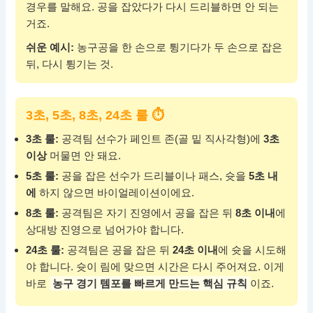
경우를 말해요. 공을 잡았다가 다시 드리블하면 안 되는
거죠.
쉬운 예시:
농구공을 한 손으로 튕기다가 두 손으로 잡은
뒤, 다시 튕기는 것.
3초, 5초, 8초, 24초 룰 ⏱
3초 룰:
공격팀 선수가 페인트 존(골 밑 직사각형)에
3초
이상
머물면 안 돼요.
5초 룰:
공을 잡은 선수가 드리블이나 패스, 슛을
5초 내
에
하지 않으면 바이얼레이션이에요.
8초 룰:
공격팀은 자기 진영에서 공을 잡은 뒤
8초 이내
에
상대방 진영으로 넘어가야 합니다.
24초 룰:
공격팀은 공을 잡은 뒤
24초 이내
에 슛을 시도해
야 합니다. 슛이 림에 맞으면 시간은 다시 주어져요. 이게
바로
농구 경기 템포를 빠르게 만드는 핵심 규칙
이죠.