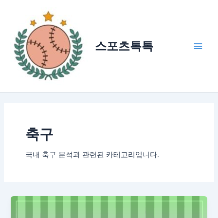
콘
텐
츠
로
스포츠톡톡
건
Main
너
Men
뛰
기
축구
국내 축구 분석과 관련된 카테고리입니다.