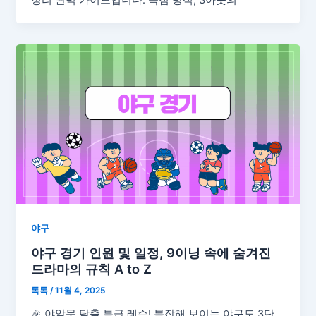
야구
야구 경기 인원 및 일정, 9이닝 속에 숨겨진
드라마의 규칙 A to Z
톡톡
/
11월 4, 2025
🎉 야알못 탈출 특급 레슨! 복잡해 보이는 야구도 3단