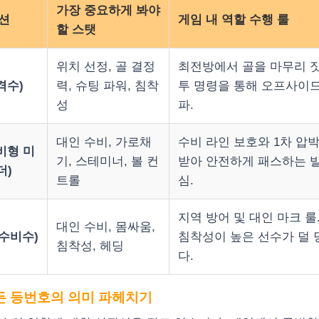
가장 중요하게 봐야
션
게임 내 역할 수행 룰
할 스탯
위치 선정, 골 결정
최전방에서 골을 마무리 짓
격수)
력, 슈팅 파워, 침착
투 명령을 통해 오프사이드
성
파.
대인 수비, 가로채
수비 라인 보호와 1차 압박
수비형 미
기, 스테미너, 볼 컨
받아 안전하게 패스하는 
더)
트롤
심.
지역 방어 및 대인 마크 룰
대인 수비, 몸싸움,
 수비수)
침착성이 높은 선수가 덜
침착성, 헤딩
다.
든 등번호의 의미 파헤치기