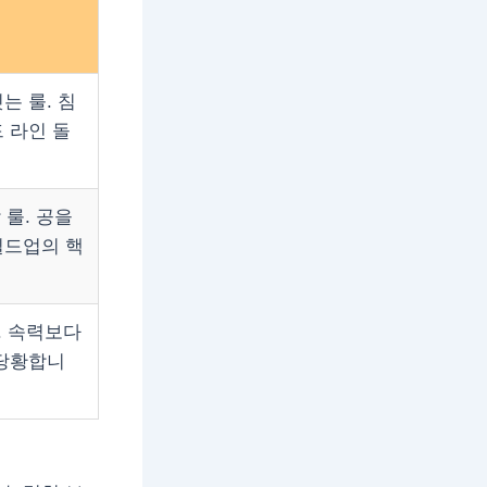
는 룰. 침
 라인 돌
 룰. 공을
빌드업의 핵
. 속력보다
 당황합니