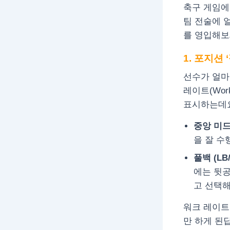
축구 게임에서
팀 전술에 
를 영입해보
1. 포지션
선수가 얼마
레이트(Work
표시하는데요
중앙 미드
을 잘 수
풀백 (LB/
에는 뒷공
고 선택해
워크 레이트
만 하게 된