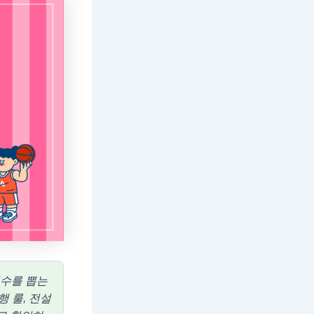
선수를 뽑는
 룰, 전설