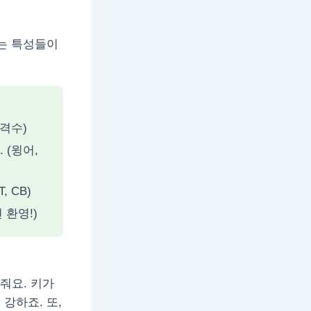
는 특성들이
격수)
 (윙어,
 CB)
 환영!)
 줘요. 키가
 강하죠. 또,