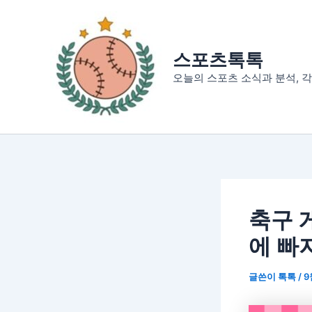
콘
텐
츠
스포츠톡톡
로
오늘의 스포츠 소식과 분석, 각
건
너
뛰
기
축구 
에 빠지
글쓴이
톡톡
/
9