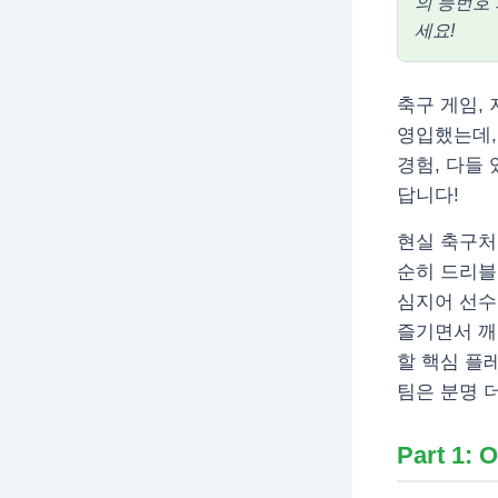
의 등번호 
세요!
축구 게임,
영입했는데,
경험, 다들
답니다!
현실 축구처
순히 드리블
심지어 선수
즐기면서 깨
할 핵심 플
팀은 분명 더
Part 1