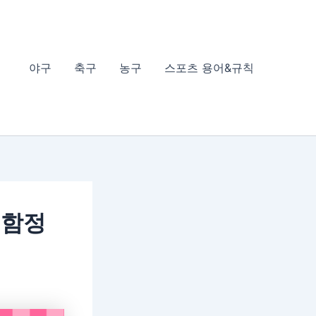
야구
축구
농구
스포츠 용어&규칙
 함정